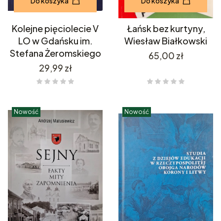
Do koszyka
Do koszyka
Kolejne pięciolecie V
Łańsk bez kurtyny,
LO w Gdańsku im.
Wiesław Białkowski
Stefana Żeromskiego
Cena
65,00 zł
Cena
29,99 zł
Nowość
Nowość