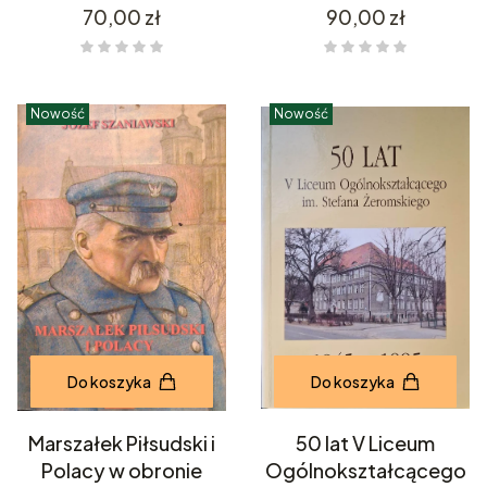
Cena
Cena
70,00 zł
90,00 zł
Nowość
Nowość
Do koszyka
Do koszyka
Marszałek Piłsudski i
50 lat V Liceum
Polacy w obronie
Ogólnokształcącego