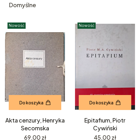
Domyślne
Nowość
Nowość
Do koszyka
Do koszyka
Akta cenzury, Henryka
Epitafium, Piotr
Secomska
Cywiński
Cena
Cena
69,00 zł
45,00 zł