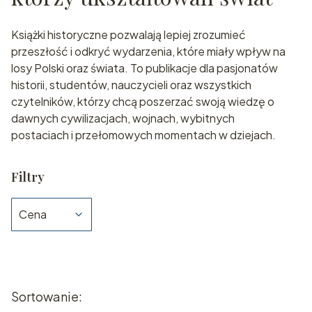
Książki historyczne pozwalają lepiej zrozumieć
przeszłość i odkryć wydarzenia, które miały wpływ na
losy Polski oraz świata. To publikacje dla pasjonatów
historii, studentów, nauczycieli oraz wszystkich
czytelników, którzy chcą poszerzać swoją wiedzę o
dawnych cywilizacjach, wojnach, wybitnych
postaciach i przełomowych momentach w dziejach.
Filtry
Cena
Koniec filtrów
Lista produktów
Sortowanie: