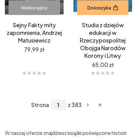
Niedostępny
Do koszyka
Sejny Fakty mity
Studia z dziejów
zapomnienia, Andrzej
edukacji w
Matusiewicz
Rzeczypospolitej
Obojga Narodów
Cena
79,99 zł
Korony i Litwy
Cena
65,00 zł
Strona
z 383
Przejdź do ostatni
W naszej ofercie znajdziesz książki poświęcone historii