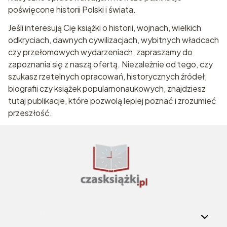
poświęcone historii Polski i świata.
Jeśli interesują Cię książki o historii, wojnach, wielkich
odkryciach, dawnych cywilizacjach, wybitnych władcach
czy przełomowych wydarzeniach, zapraszamy do
zapoznania się z naszą ofertą. Niezależnie od tego, czy
szukasz rzetelnych opracowań, historycznych źródeł,
biografii czy książek popularnonaukowych, znajdziesz
tutaj publikacje, które pozwolą lepiej poznać i zrozumieć
przeszłość.
Linki w stopce
Warunki zakupów