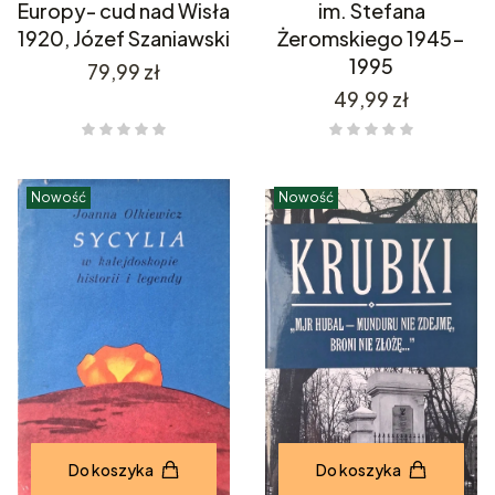
Europy- cud nad Wisła
im. Stefana
1920, Józef Szaniawski
Żeromskiego 1945-
1995
Cena
79,99 zł
Cena
49,99 zł
Nowość
Nowość
Do koszyka
Do koszyka