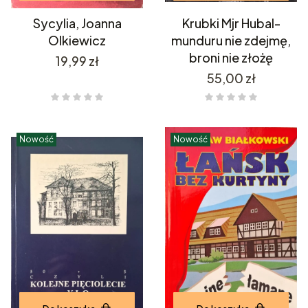
Sycylia, Joanna
Krubki Mjr Hubal-
Olkiewicz
munduru nie zdejmę,
broni nie złożę
Cena
19,99 zł
Cena
55,00 zł
Nowość
Nowość