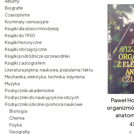
Albumy
Biografie
Czasopisma
Kryminały i sensacyjne
Książki dla dzieci i młodzieży
Książki do 1950
Książki historyczne
Książki obcojęzyczne
Książki podróżnicze i przewodniki
Książki z autografem
Literatura piękna, naukowa, popularna i faktu
Mechanika, elektryka, technika, inżynieria
Muzyka
Podręczniki akademickie
Podręczniki do nauki języków obcych
Paweł Hos
Podręczniki szkolne i pomoce naukowe
organizmó
Biologia
anatom
Chemia
C
4
Fizyka
Geografia