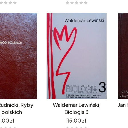
Rudnicki, Ryby
Waldemar Lewiński,
Jan 
 polskich
Biologia 3
Cena
Cena
,00 zł
15,00 zł