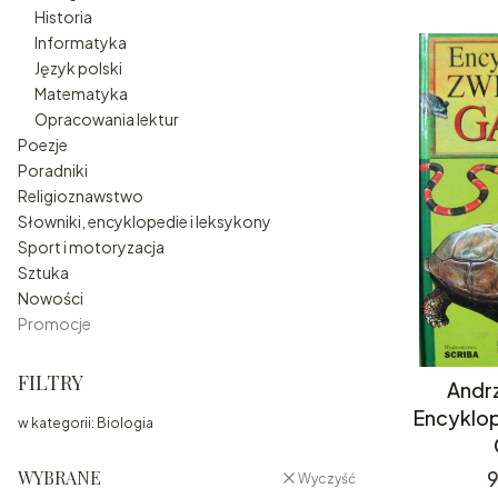
Historia
Informatyka
Język polski
Matematyka
Opracowania lektur
Poezje
Poradniki
Religioznawstwo
Słowniki, encyklopedie i leksykony
Sport i motoryzacja
Sztuka
Nowości
Promocje
Koniec menu
FILTRY
Andrz
Encyklop
w kategorii: Biologia
WYBRANE
9
Wyczyść