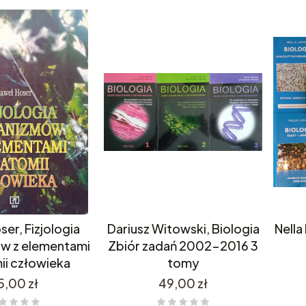
er, Fizjologia
Dariusz Witowski, Biologia
Nella
w z elementami
Zbiór zadań 2002-2016 3
ii człowieka
tomy
ena
Cena
5,00 zł
49,00 zł