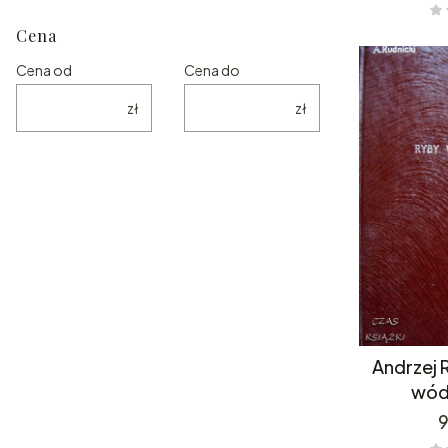
Cena
Cena od
Cena do
zł
zł
Andrzej 
wód
9