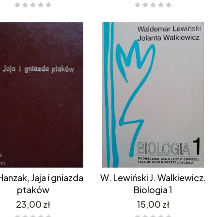
Hanzak, Jaja i gniazda
W. Lewiński J. Walkiewicz,
ptaków
Biologia 1
Cena
Cena
23,00 zł
15,00 zł