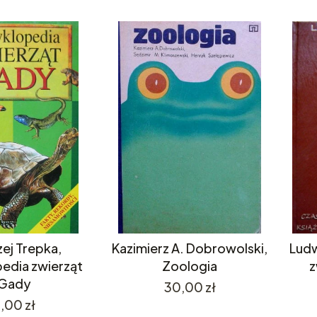
ej Trepka,
Kazimierz A. Dobrowolski,
Ludw
edia zwierząt
Zoologia
z
Gady
Cena
30,00 zł
Cena
,00 zł