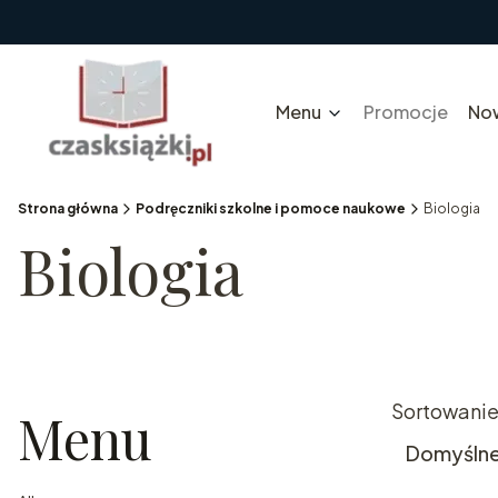
Menu
Promocje
No
Strona główna
Podręczniki szkolne i pomoce naukowe
Biologia
Biologia
List
Sortowanie
Menu
Domyśln