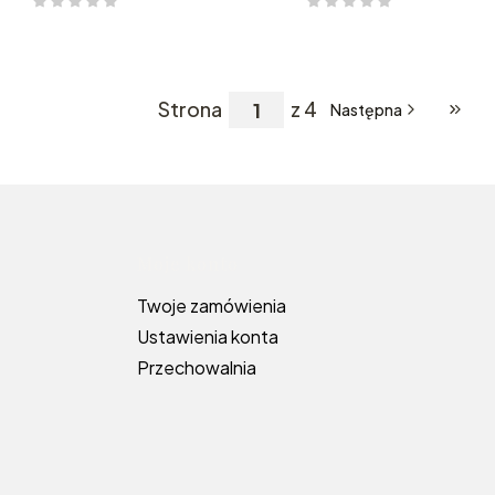
Strona
z 4
Następna
Przej
topce
Moje konto
Twoje zamówienia
Ustawienia konta
Przechowalnia