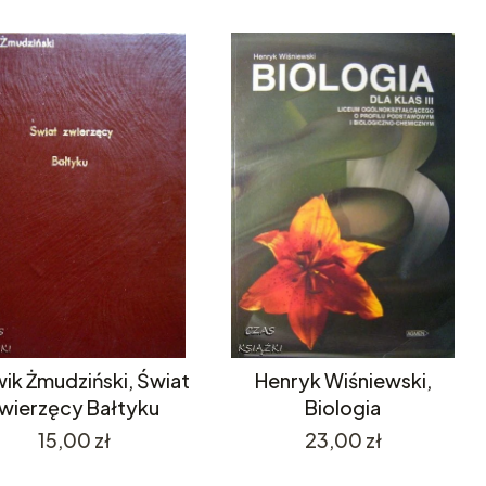
ik Żmudziński, Świat
Henryk Wiśniewski,
wierzęcy Bałtyku
Biologia
Cena
Cena
15,00 zł
23,00 zł