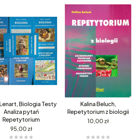
 Lenart, Biologia Testy
Kalina Beluch,
Analiza pytań
Repetytorium z biologii
Repetytorium
Cena
10,00 zł
Cena
95,00 zł