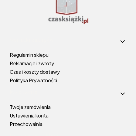
Linki w stopce
Warunki zakupów
Regulamin sklepu
Reklamacje i zwroty
Czas i koszty dostawy
Polityka Prywatności
Moje konto
Twoje zamówienia
Ustawienia konta
Przechowalnia
Informacje o sklepie