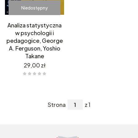
Niedostępny
Analiza statystyczna
w psychologii i
pedagogice, George
A. Ferguson, Yoshio
Takane
Cena
29,00 zł
Strona
z 1