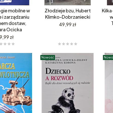
gie mobilne w
Złodzieje bzu, Hubert
Kilka
 i zarządzaniu
Klimko-Dobrzaniecki
w
hem dostaw,
Cena
49,99 zł
ara Ocicka
ena
9,99 zł
Nowość
Nowo