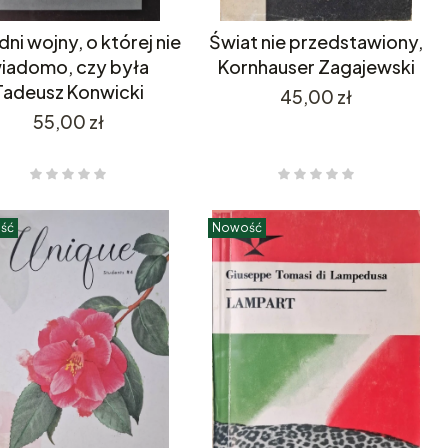
 dni wojny, o której nie
Świat nie przedstawiony,
iadomo, czy była
Kornhauser Zagajewski
Tadeusz Konwicki
Cena
45,00 zł
Cena
55,00 zł
ść
Nowość