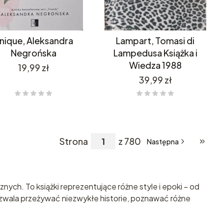
nique, Aleksandra
Lampart, Tomasi di
Negrońska
Lampedusa Książka i
Wiedza 1988
Cena
19,99 zł
Cena
39,99 zł
Strona
z 780
Następna
Przej
ych. To książki reprezentujące różne style i epoki – od
pozwala przeżywać niezwykłe historie, poznawać różne