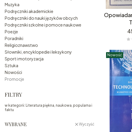
Muzyka
Podręczniki akademickie
Opowiadani
Podręczniki do nauki języków obcych
T
Podręczniki szkolne i pomoce naukowe
C
4
Poezje
Poradniki
Religioznawstwo
Słowniki, encyklopedie i leksykony
Nowość
Sport i motoryzacja
Sztuka
Nowości
Promocje
Koniec menu
FILTRY
w kategorii: Literatura piękna, naukowa, popularna i
faktu
WYBRANE
Wyczyść