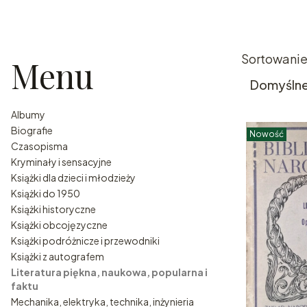
List
Sortowanie
Menu
Domyśln
Albumy
Biografie
Nowość
Czasopisma
Kryminały i sensacyjne
Książki dla dzieci i młodzieży
Książki do 1950
Książki historyczne
Książki obcojęzyczne
Książki podróżnicze i przewodniki
Książki z autografem
Literatura piękna, naukowa, popularna i
faktu
Mechanika, elektryka, technika, inżynieria