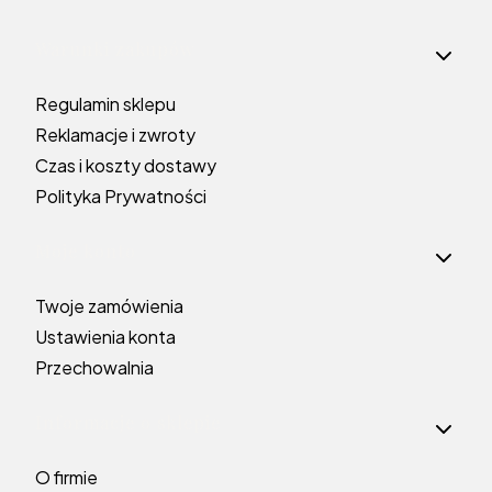
Linki w stopce
Warunki zakupów
Regulamin sklepu
Reklamacje i zwroty
Czas i koszty dostawy
Polityka Prywatności
Moje konto
Twoje zamówienia
Ustawienia konta
Przechowalnia
Informacje o sklepie
O firmie