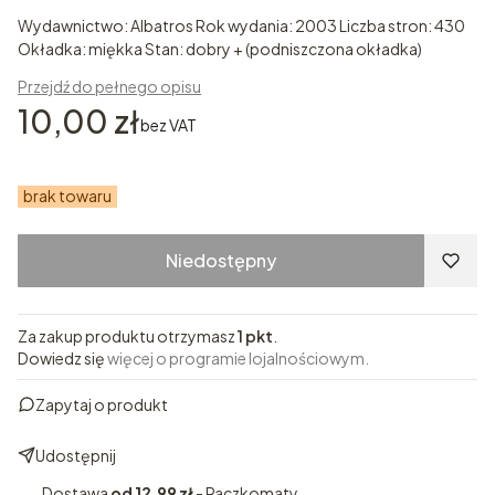
Wydawnictwo: Albatros Rok wydania: 2003 Liczba stron: 430
Okładka: miękka Stan: dobry + (podniszczona okładka)
Przejdź do pełnego opisu
Cena
10,00 zł
bez VAT
brak towaru
Niedostępny
Za zakup produktu otrzymasz
1 pkt
.
Dowiedz się
więcej o programie lojalnościowym.
Zapytaj o produkt
Udostępnij
Dostawa
od 12,99 zł
- Paczkomaty