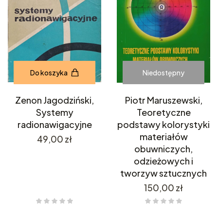
Do koszyka
Niedostępny
Zenon Jagodziński,
Piotr Maruszewski,
Systemy
Teoretyczne
radionawigacyjne
podstawy kolorystyki
materiałów
Cena
49,00 zł
obuwniczych,
odzieżowych i
tworzyw sztucznych
Cena
150,00 zł