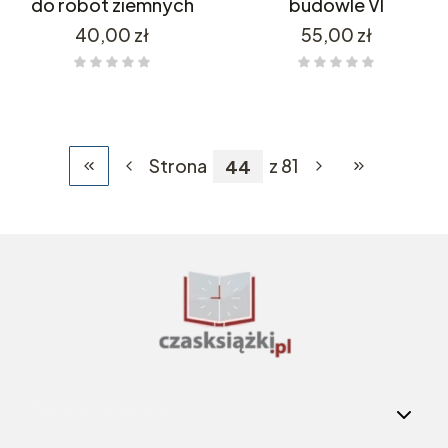
do robót ziemnych
budowle VI
Cena
Cena
40,00 zł
55,00 zł
Strona
z 81
Wróć do pierwszej strony z produktami
Przejdź do os
Linki w stopce
Warunki zakupów