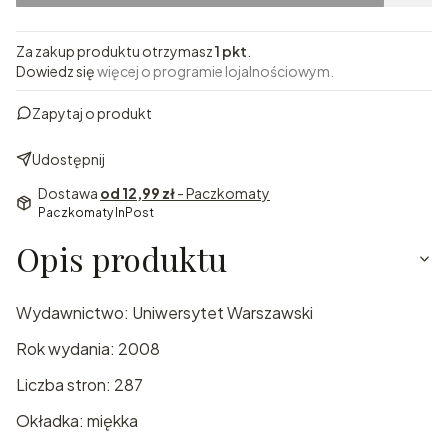
Za zakup produktu otrzymasz
1 pkt
.
Dowiedz się
więcej o programie lojalnościowym.
Zapytaj o produkt
Udostępnij
Dostawa
od 12,99 zł
- Paczkomaty
Paczkomaty InPost
Opis produktu
Wydawnictwo: Uniwersytet Warszawski
Rok wydania: 2008
Liczba stron: 287
Okładka: miękka