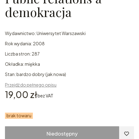
demokracja
Wydawnictwo: Uniwersytet Warszawski
Rok wydania: 2008
Liczba stron: 287
Okładka: miękka
Stan: bardzo dobry (jak nowa)
Przejdź do pełnego opisu
Cena
19,00 zł
bez VAT
brak towaru
Niedostępny