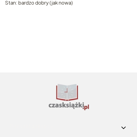
Stan: bardzo dobry (jak nowa)
Linki w stopce
Warunki zakupów