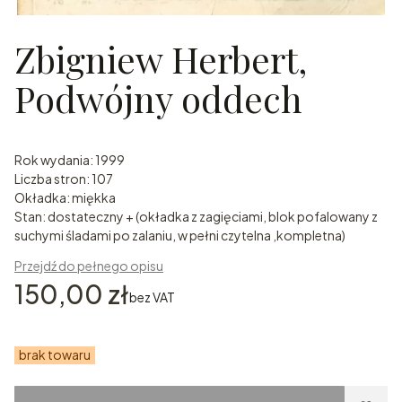
Zbigniew Herbert,
Podwójny oddech
Rok wydania: 1999
Liczba stron: 107
Okładka: miękka
Stan: dostateczny + (okładka z zagięciami, blok pofalowany z
suchymi śladami po zalaniu, w pełni czytelna ,kompletna)
Przejdź do pełnego opisu
Cena
150,00 zł
bez VAT
brak towaru