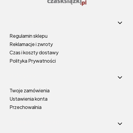
Linki w stopce
Warunki zakupów
Regulamin sklepu
Reklamacje i zwroty
Czas i koszty dostawy
Polityka Prywatności
Moje konto
Twoje zamówienia
Ustawienia konta
Przechowalnia
Informacje o sklepie