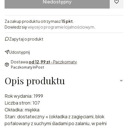
Niedostępny
Za zakup produktu otrzymasz
15 pkt
.
Dowiedz się
więcej o programie lojalnościowym.
Zapytaj o produkt
Udostępnij
Dostawa
od 12,99 zł
- Paczkomaty
Paczkomaty InPost
Opis produktu
Rok wydania: 1999
Liczba stron: 107
Okładka: miękka
Stan: dostateczny + (okładka z zagięciami, blok
pofalowany z suchymi śladami po zalaniu, w pełni