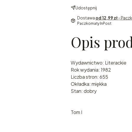
Udostępnij
Dostawa
od 12,99 zł
- Pacz
Paczkomaty InPost
Opis pro
Wydawnictwo: Literackie
Rok wydania: 1982
Liczba stron: 655
Okładka: miękka
Stan: dobry
Tom I