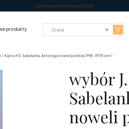
Darmowa dostawa od 250 zł
we produkty
Wyczyść
Szuka
 J. Kajtoch E. Sabelanka, Antologia noweli polskiej 1918- 1978 tom 1
wybór J.
Sabelan
noweli p