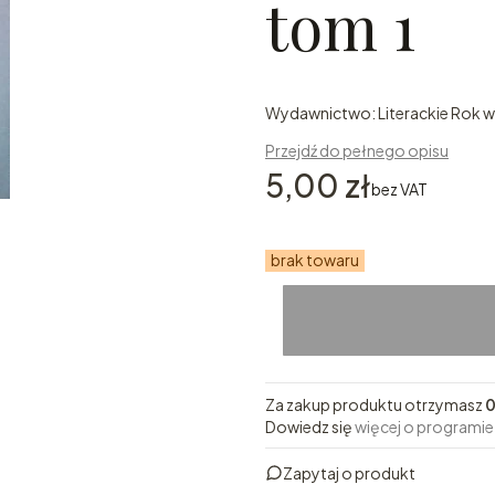
tom 1
Wydawnictwo: Literackie Rok wy
Przejdź do pełnego opisu
Cena
5,00 zł
bez VAT
brak towaru
Za zakup produktu otrzymasz
0
Dowiedz się
więcej o programie
Zapytaj o produkt