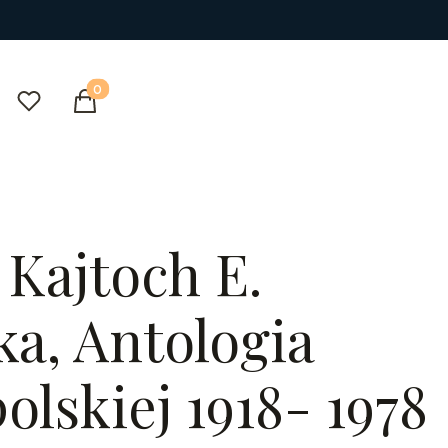
Produkty w koszyku: 0. Zobacz szczegóły
Ulubione
Koszyk
j
 Kajtoch E.
ka, Antologia
olskiej 1918- 1978